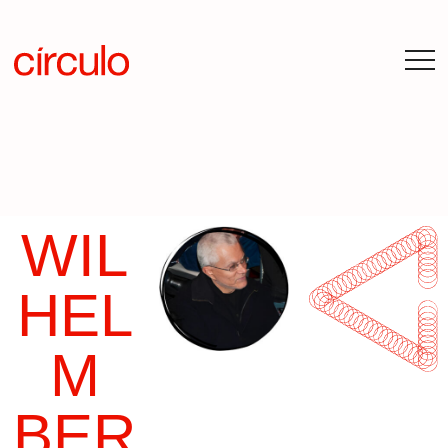
WIL
HEL
M
BER