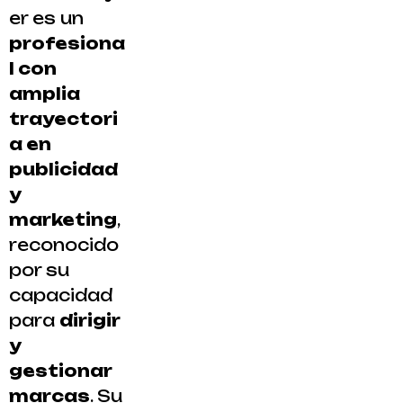
er es un
profesiona
l con
amplia
trayectori
a en
publicidad
y
marketing
,
reconocido
por su
capacidad
para
dirigir
y
gestionar
marcas
. Su