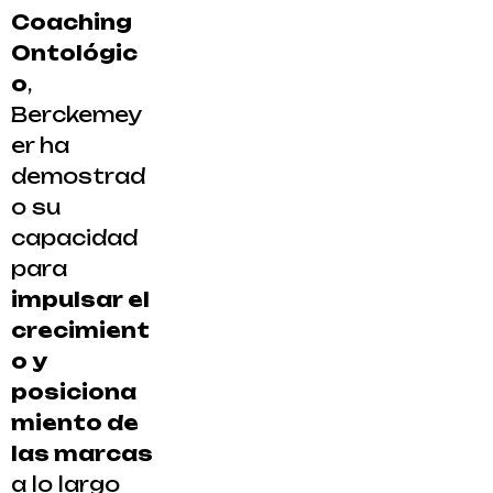
Coaching
Ontológic
o
,
Berckemey
er ha
demostrad
o su
capacidad
para
impulsar el
crecimient
o y
posiciona
miento de
las marcas
a lo largo