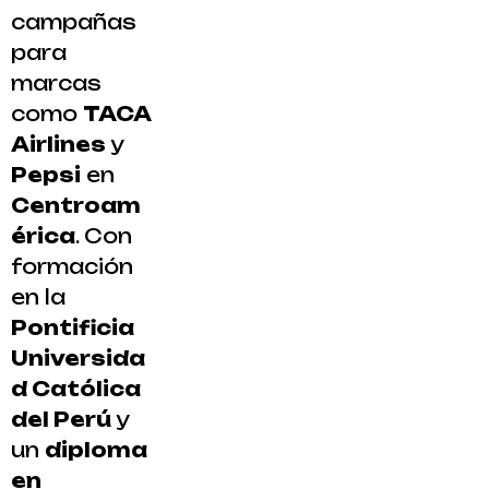
campañas
para
marcas
como
TACA
Airlines
y
Pepsi
en
Centroam
érica
. Con
formación
en la
Pontificia
Universida
d Católica
del Perú
y
un
diploma
en