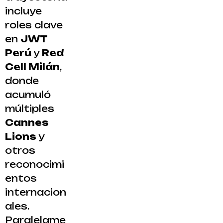
incluye
roles clave
en
JWT
Perú
y
Red
Cell Milán
,
donde
acumuló
múltiples
Cannes
Lions
y
otros
reconocimi
entos
internacion
ales.
Paralelame