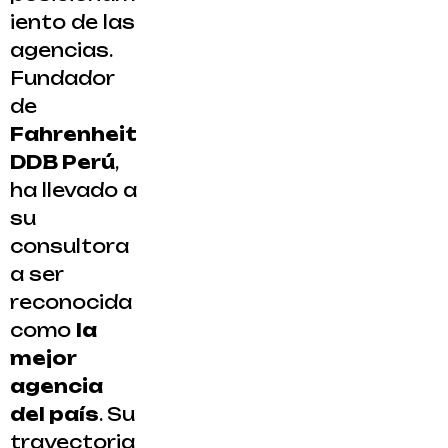
iento de las
agencias.
Fundador
de
Fahrenheit
DDB Perú
,
ha llevado a
su
consultora
a ser
reconocida
como
la
mejor
agencia
del país
. Su
trayectoria