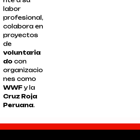
nte a su
labor
profesional,
colabora en
proyectos
de
voluntaria
do
con
organizacio
nes como
WWF
y la
Cruz Roja
Peruana
.