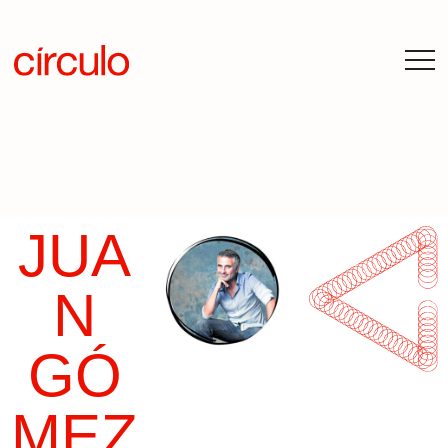
JUA
N
GÓ
MEZ