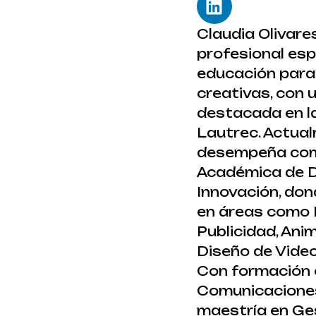
Claudia Olivare
profesional esp
educación para
creativas, con 
destacada en l
Lautrec. Actua
desempeña com
Académica de D
Innovación, don
en áreas como 
Publicidad, Anim
Diseño de Video
Con formación 
Comunicaciones
maestría en Ges