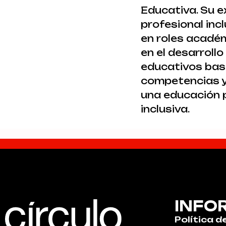
Educativa. Su e
profesional inc
en roles académ
en el desarroll
educativos ba
competencias y
una educación 
inclusiva.
INFO
Política d