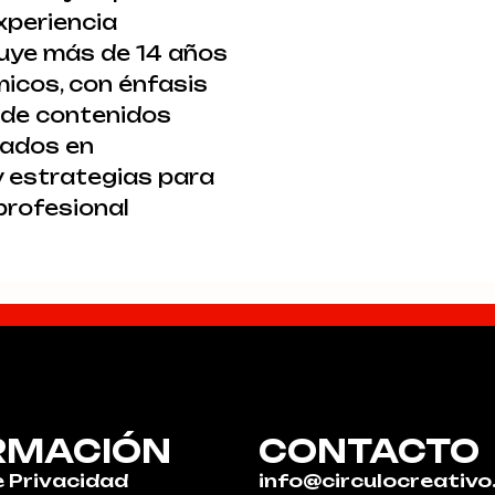
xperiencia
luye más de 14 años
icos, con énfasis
o de contenidos
sados en
 estrategias para
profesional
RMACIÓN
CONTACTO
e Privacidad
info@circulocreativo