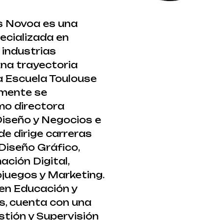
s Novoa es una
ecializada en
 industrias
una trayectoria
a Escuela Toulouse
lmente se
o directora
iseño y Negocios e
de dirige carreras
Diseño Gráfico,
ación Digital,
juegos y Marketing.
en Educación y
, cuenta con una
tión y Supervisión